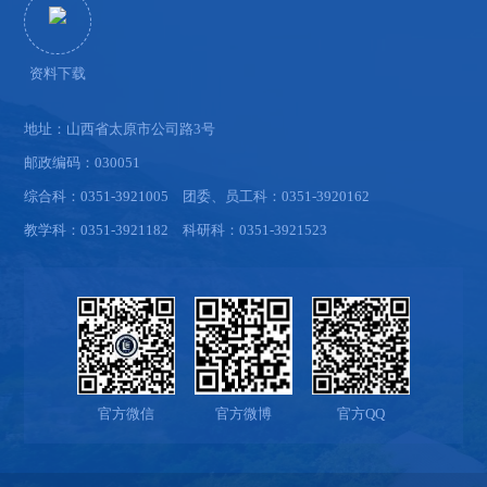
资料下载
地址：山西省太原市公司路3号
邮政编码：030051
综合科：0351-3921005 团委、员工科：0351-3920162
教学科：0351-3921182 科研科：0351-3921523
官方微信
官方微博
官方QQ