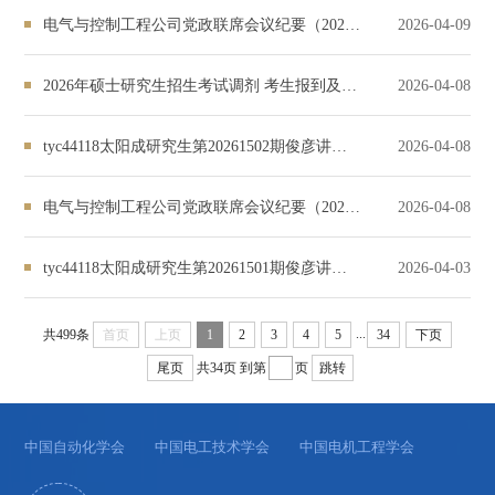
电气与控制工程公司党政联席会议纪要（2026年第9次）
2026-04-09
2026年硕士研究生招生考试调剂 考生报到及资格审查注意事项
2026-04-08
tyc44118太阳成研究生第20261502期俊彦讲坛预告
2026-04-08
电气与控制工程公司党政联席会议纪要（2026年第8次）
2026-04-08
tyc44118太阳成研究生第20261501期俊彦讲坛预告
2026-04-03
...
共499条
首页
上页
1
2
3
4
5
34
下页
尾页
共34页
到第
页
跳转
中国自动化学会
中国电工技术学会
中国电机工程学会