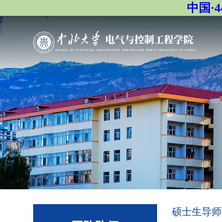
中国·4
硕士生导师