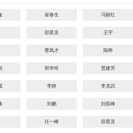
鑫
崔春生
冯丽红
豪
邵星灵
王宇
坤
曹凤才
陈晔
彪
郭华玲
贾建芳
威
李静
李克武
峰
刘鹏
刘双峰
增
任一峰
邵星灵