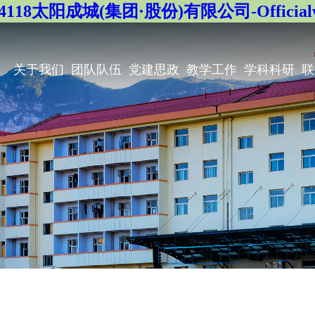
4118太阳成城(集团·股份)有限公司-Officialwe
关于我们
团队队伍
党建思政
教学工作
学科科研
联