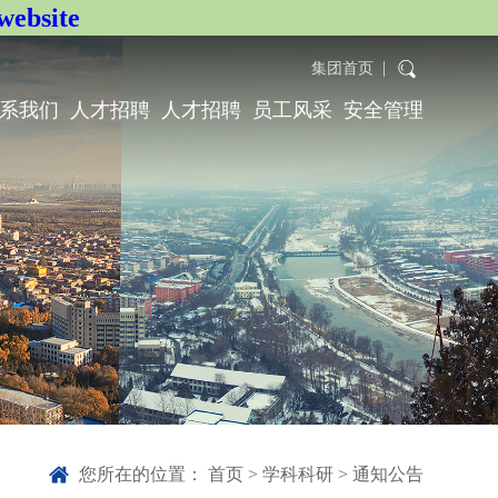
bsite
集团首页
系我们
人才招聘
人才招聘
员工风采
安全管理
您所在的位置：
首页
>
学科科研
>
通知公告