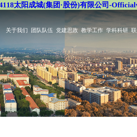
4118太阳成城(集团·股份)有限公司-Officialwe
关于我们
团队队伍
党建思政
教学工作
学科科研
联