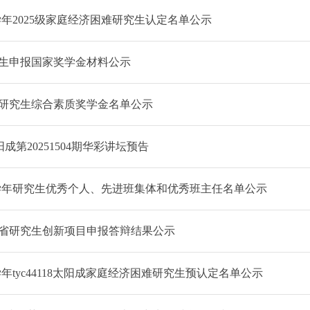
026学年2025级家庭经济困难研究生认定名单公示
研究生申报国家奖学金材料公示
硕士研究生综合素质奖学金名单公示
8太阳成第20251504期华彩讲坛预告
025学年研究生优秀个人、先进班集体和优秀班主任名单公示
山西省研究生创新项目申报答辩结果公示
026学年tyc44118太阳成家庭经济困难研究生预认定名单公示