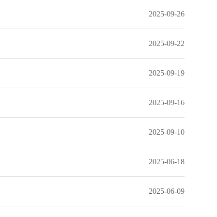
2025-09-26
2025-09-22
2025-09-19
2025-09-16
2025-09-10
2025-06-18
2025-06-09