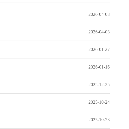
2026-04-08
2026-04-03
2026-01-27
2026-01-16
2025-12-25
2025-10-24
2025-10-23