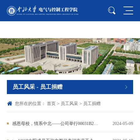
中国·44118太阳成城(集团·股份)有限公司-
Officialwebsite
员工风采
- 员工捐赠
您所在的位置：
首页
>
员工风采
>
员工捐赠
感恩母校，情系中北——公司举行00031B2班员工捐赠仪式
2024-05-09