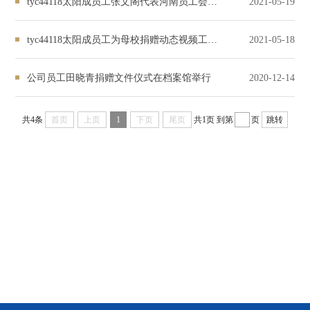
tyc44118太阳成员工张文阁代表河南员工会向母校捐赠钧瓷孔子雕像
2021-05-19
tyc44118太阳成员工为母校捐赠动态视频工程联合实验室并签署产学研合作协议
2021-05-18
公司员工田晓青捐赠文件仪式在档案馆举行
2020-12-14
共4条
首页
上页
1
下页
尾页
共1页
到第
页
跳转