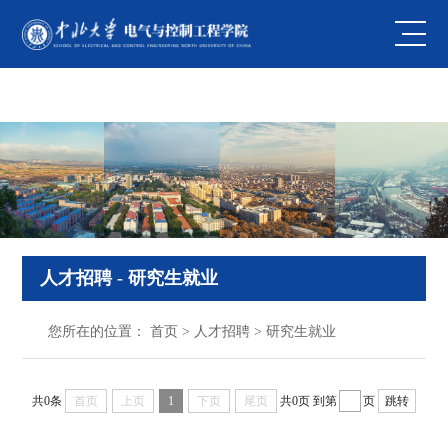
中国·44118太阳成城(集团·股份)有限公司-
Officialwebsite
人才招聘
- 研究生就业
您所在的位置：
首页
>
人才招聘
>
研究生就业
共0条
首页
上页
1
下页
尾页
共0页
到第
页
跳转