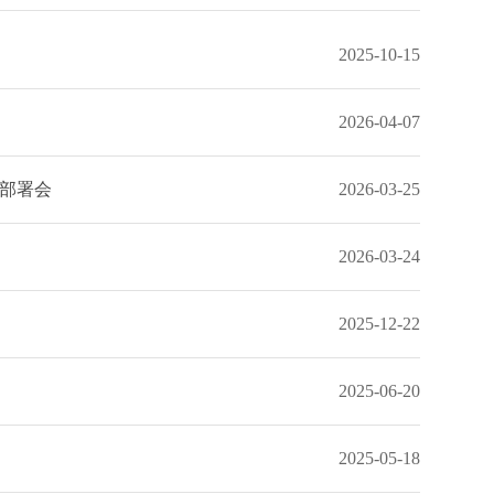
2025-10-15
2026-04-07
作部署会
2026-03-25
2026-03-24
2025-12-22
2025-06-20
2025-05-18