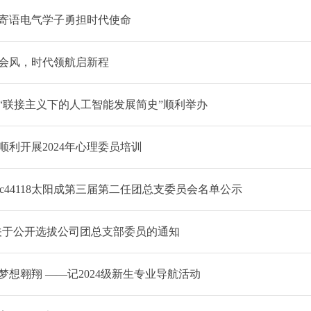
寄语电气学子勇担时代使命
会风，时代领航启新程
“联接主义下的人工智能发展简史”顺利举办
顺利开展2024年心理委员培训
tyc44118太阳成第三届第二任团总支委员会名单公示
|关于公开选拔公司团总支部委员的通知
梦想翱翔 ——记2024级新生专业导航活动