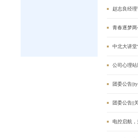
赵志良经理
青春逐梦两
中北大讲堂
公司心理站
团委公告||
团委公告|
电控启航，