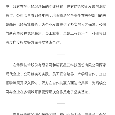
中，既有在吴运铎纪念馆的党建联建，也有结合校企发展的深度
探讨。公司欣喜看到多年来，培养输送的毕业生在关键部门的关
键岗位已经茁壮成长，为企业发展提供了坚实的人才保障。公司
与两家单位在党建联建、员工就业、卓越工程师培养，科研项目
深度广度拓展等方面开展紧密合作。
在华勤技术股份有限公司和诺瓦星云科技股份有限公司两家
现代企业，公司就实习实践、员工联合培养、产学研合作、企业
招聘等展开深入探讨，双方在合作共赢方面达成共识，为后续公
司与企业在多领域开展更深层次合作奠定了坚实基础。
在紧张高效的访企拓岗间隙，在山西员工会、陕西员工会的