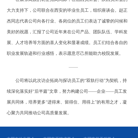
大力支持下，公司联合在西安的毕业生员工，组织座谈会。赵正
杰同志代表公司向各行业、各岗位的员工们表达了诚挚的问候和
美好的祝愿，汇报了公司近年来在公司产品、团队队伍、学科发
展、人才培养等方面的喜人变化和显著成绩。员工们结合各自的
职业发展轨迹和行业感悟，表示愿意尽己所能助力校院发展。
公司将以此次访企拓岗与探访员工的“双轨行动”为契机，持
续深化落实好“后半篇”文章，努力构建公司——企业——员工发
展共同体，培养更多“进得来、留得住、用得上”的有用之才，凝
心聚力共同推动公司高质量发展。