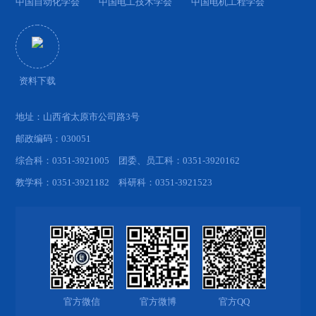
中国自动化学会
中国电工技术学会
中国电机工程学会
资料下载
地址：山西省太原市公司路3号
邮政编码：030051
综合科：0351-3921005 团委、员工科：0351-3920162
教学科：0351-3921182 科研科：0351-3921523
官方微信
官方微博
官方QQ