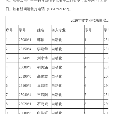
试。现将公司2026年转专业拟录取名单进行公示，公示期3个工作
日。如有疑问请拨打电话（03513921182)。
2026年转专业拟录取员工
序号
学号
姓名
转入专业
序号
学号
1
25080*1
韩颖
自动化
1
25140
2
25150*4
李建华
自动化
2
25160
3
25140*0
刘小博
自动化
3
25140
4
25080*9
初美涵
自动化
4
25140
5
25190*0
高俊杰
自动化
5
25080
6
25160*9
豆碧晴
自动化
6
25080
7
25040*4
王晨阳
自动化
7
25160
8
25020*1
石鸣威
自动化
8
25040
9
25080*8
白皓轩
自动化
9
25080