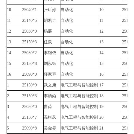
10
25040*1
张昕婷
自动化
10
25160
11
25140*5
胡凯垚
自动化
11
25180
12
25030*0
杨展
自动化
12
25030
13
25150*3
任泉
自动化
13
25140
14
25030*2
李锦依
自动化
14
25150
15
25150*8
刘泓钰
自动化
15
25030
16
25090*0
薛家容
自动化
16
25150
1
25150*9
武文康
电气工程与智能控制
17
25160
2
25150*3
李炳焱
电气工程与智能控制
18
25140
3
25030*0
曹芮
电气工程与智能控制
19
25090
4
25150*7
温棋茗
电气工程与智能控制
20
25040
5
25090*8
吴金旻
电气工程与智能控制
21
25190