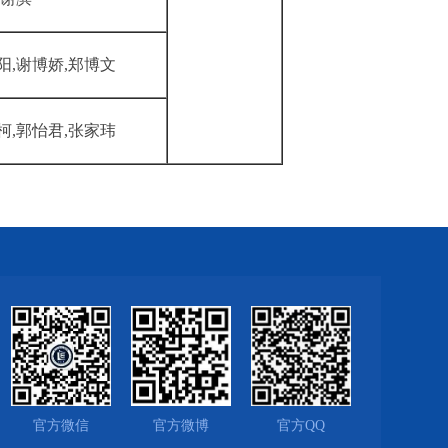
阳,谢博娇,郑博文
柯,郭怡君,张家玮
官方微信
官方微博
官方QQ