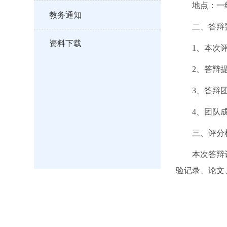
地点：一组1
教务通知
二、答辩
资料下载
1、本次
2、答辩
3、答辩
4、团队
三、评分
本次答辩
验记录、论文