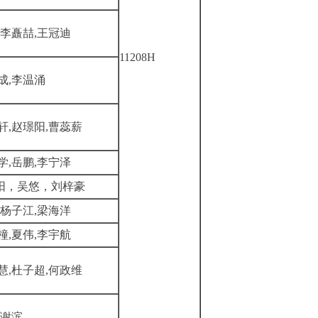
,李矗喆,王冠迪
11208H
成,李温涌
轩,赵璟阳,曹蕊薪
学,岳鹏,李宁泽
阳，吴悠，刘梓豪
,杨子江,梁海洋
橦,夏伟,李宇航
慧,杜子超,何政维
,谢滨