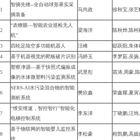
智摘先锋--全自动球形果实采
1
马尚政
徐秋宝,张艺
摘装备
“农瞭眼—智能农业巡检无人
2
梁海洋
陈秋烨,陈柯
机”
3
四轮足陆空多功能机器人
汪峰
邸跃阳,朱体
4
基于机器视觉的靶板破片识别
冯婷玉
李梦茹,吴扬
塑察净源—基于快照式偏振成
5
武昱彤
苗涛,周豪,
像的水体微塑料污染监测系统
SERS-AI水污染混合物的智能
6
樊欣鑫
荣鑫耀,夏寅
测析系统
“维安维速，智控智行”智能化
7
李东泽
丁晓鹏,汪炜
电梯控制系统
基于物联网的智能婴儿监控系
8
李松豪
程凯鹏,高嫣
统