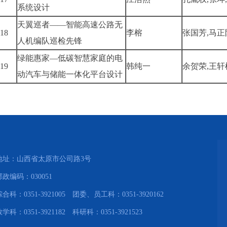
系统设计
天翼巡者——智能高速公路无
18
李榕
张国芳,马正
人机编队巡检先锋
绿能惠家—低碳智慧家庭的电
19
韩纯一
余贺荣,王轩
动汽车与储能一体化平台设计
地址：山西省太原市公司路3号
邮政编码：030051
综合科：0351-3921005 团委、员工科：0351-3920162
学科：0351-3921182 科研科：0351-3921523