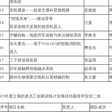
测系统
13
安轨通途——轨道交通科普微视频
党振姣
“智拣未来”——驱动零售
14
汪曼
双渠道模式发展的拣货机器人
15
空畅协检—地面停车巡检与执法辅助系统
李焕龙
浴火重光——基于YOLOv5的智能消防机
16
樊佳乐
器人
17
三子棋游戏装置
张益萌
18
列车接触网智能融冰系统
赵承瑞
19
眼科生物测量仪电机位置精确控制
朱士豪
2025年度立项的老员工创新训练计划项目结题答辩安排二组
序号
项目名称
负责人
团队成员