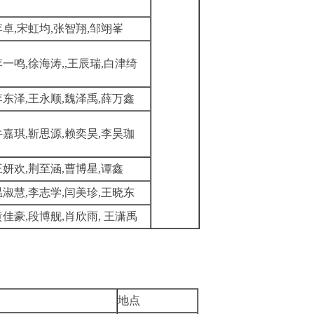
李卓,宋虹均,张智翔
,邹翊峯
李一鸣,徐海涛,,王辰瑞,白津绮
李东泽,王永顺,魏泽禹,薛万鑫
牛嘉琪,靳思源,赖奕昊,李昊珈
王妍欢,荆至涵,曹博星,谭鑫
温淑慧,李志学,闫美珍,王晓东
黄佳豪,段博舰,肖欣雨, 王潇禹
地点