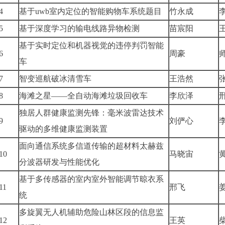
4
基于uwb室内定位的智能购物车系统题目
竹永成
5
基于深度学习的输电线路异物检测
苗宸阳
基于实时定位和机器视觉的违停判罚智能
6
周豪
车
7
智变巡航破冰清雪车
王浩然
8
海滩之星——全自动海滩垃圾回收车
李欣泽
独居人群健康监测先锋：毫米波雷达技术
9
刘俨心
驱动的多维健康监测装置
面向通信系统多信道传输的超材料太赫兹
10
马晓宙
分波器研发与性能优化
基于多传感器的室内室外智能调节晾衣系
11
邢飞
统
多旋翼无人机辅助危险山林区段的信息监
12
王英