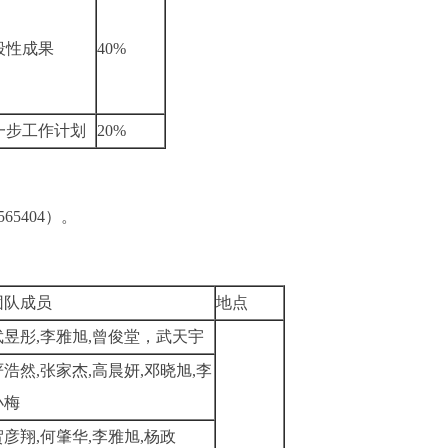
段性成果
40%
一步工作计划
20%
5404）。
团队成员
地点
武昱彤,李雅旭,曾俊堂，武天宇
严浩然,张家杰,高晨妍,邓晓旭,李
小梅
贺彦翔,何肇华,李雅旭,杨政