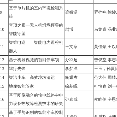
基于单片机的室内环境检测系
9
梁婧涵
罗梓鸣,徐妙
统
穹顶之眼—无人机坍塌预警的
10
赵博
马龙睿,汤业
智能守望
智维电巡——智能电力巡检机
11
王文章
黄佳豪,王以
器人
12
基于机器视觉的智能停车锁
孙羽超
曾俊堂,李志
13
罐疗先锋
李梦洋
王玉，孙夏
14
智洁小车—高效垃圾清运
杨耀杰
范大伟,周婧
15
地库智能管家
徐基崐
杜怡春,刘一
基于图像融合的输电线路中电
16
孙嘉成
侯昀伯,仝恩
力设备热故障检测技术的研究
基于手势识别的智能小车控制
17
江浩然
孔胤权,张坤