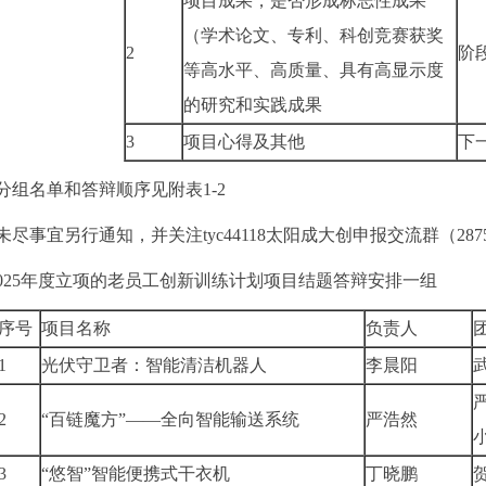
项目成果，是否形成标志性成果
（学术论文、专利、科创竞赛获奖
2
阶
等高水平、高质量、具有高显示度
的研究和实践成果
3
项目心得及其他
下
分组名单和答辩顺序见附表1-2
尽事宜另行通知，并关注tyc44118太阳成大创申报交流群（28756
2025年度立项的老员工创新训练计划项目结题答辩安排一组
序号
项目名称
负责人
1
光伏守卫者：智能清洁机器人
李晨阳
2
“百链魔方”——全向智能输送系统
严浩然
3
“悠智”智能便携式干衣机
丁晓鹏