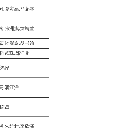
帆,夏寅高,马龙睿
楠,张洲旗,黄靖萱
硕,饶渴鑫,胡书翰
,陈耀珠,邱江龙
陈鸿泽
高,
潘江洋
,陈昌
然,朱雄壮,李欣泽