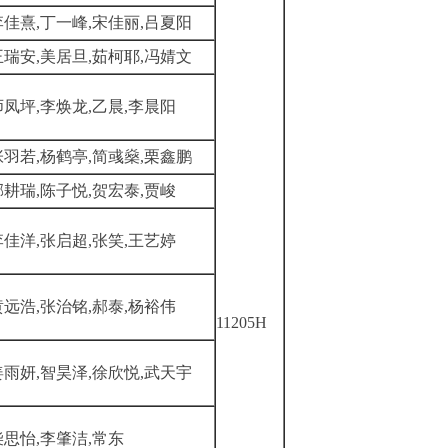
李佳熹,丁一峰,宋佳丽,吕夏阳
王瑞安,美居旦,茹柯耶,冯婧文
师凤坪,李焕龙,乙晨,李晨阳
张羽若,杨鹤亭,简彧燊,栗鑫鹏
邢耕瑞,陈子悦,贺宏泰,贾峻
李佳洋,张启超,张笑,王艺婷
黄远浩,张治铭,郝泰,杨裕伟
11205H
姜雨妍,智昊泽,徐欣悦,武天宇
柴思怡,李肇洁,常东