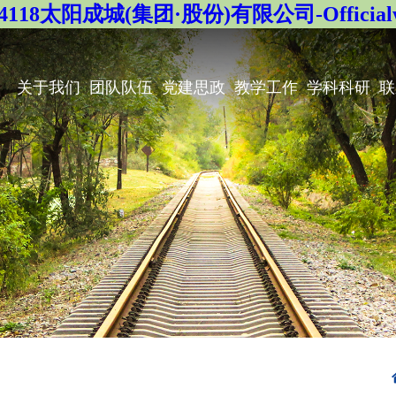
4118太阳成城(集团·股份)有限公司-Officialwe
关于我们
团队队伍
党建思政
教学工作
学科科研
联