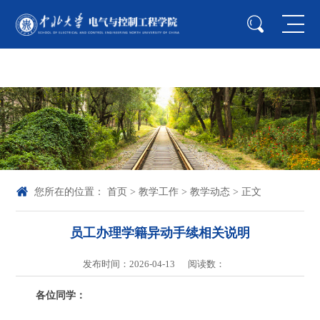
中国·44118太阳成城(集团·股份)有限公司-
Officialwebsite
您所在的位置：
首页
>
教学工作
>
教学动态
> 正文
员工办理学籍异动手续相关说明
发布时间：2026-04-13
阅读数：
各位同学：