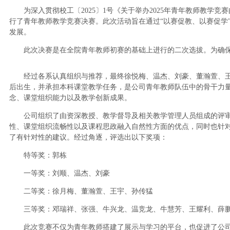
为深入贯彻校工〔2025〕1号《关于举办2025年青年教师教学竞赛的通知》文
行了青年教师教学竞赛决赛。此次活动旨在通过“以赛促教、以赛促学
发展。
此次决赛是在全院青年教师初赛的基础上进行的二次选拔。为确保选拔
经过各系认真组织与推荐，最终徐悦梅、温杰、刘豪、董瀚萱、王宇、
后出生，并承担本科课堂教学任务，是公司青年教师队伍中的骨干力
念、课堂组织能力以及教学创新成果。
公司组织了由资深教授、教学督导及相关教学管理人员组成的评
性、课堂组织流畅性以及课程思政融入自然性方面的优点，同时也针
了有针对性的建议。经过角逐，评选出以下奖项：
特等奖：郭栋
一等奖：刘顺、温杰、刘豪
二等奖：徐月梅、董瀚萱、王宇、孙传猛
三等奖：邓瑞祥、张强、牛兴龙、温竞龙、牛慧芳、王耀利、薛
此次竞赛不仅为青年教师搭建了展示与学习的平台，也促进了公