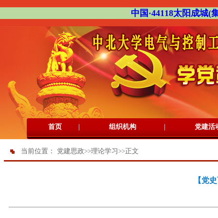
中国·44118太阳成城(集团
|
|
首页
组织机构
党建活
当前位置：
党建思政
>>
理论学习
>>
正文
【党史